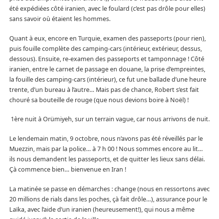
été expédiées côté iranien, avec le foulard (c’est pas drôle pour elles)
sans savoir où étaient les hommes.
Quant à eux, encore en Turquie, examen des passeports (pour rien),
puis fouille complète des camping-cars (intérieur, extérieur, dessus,
dessous). Ensuite, re-examen des passeports et tamponnage ! Côté
iranien, entre le carnet de passage en douane, la prise d’empreintes,
la fouille des camping-cars (intérieur), ce fut une ballade d’une heure
trente, d’un bureau à l’autre… Mais pas de chance, Robert s’est fait
chouré sa bouteille de rouge (que nous devions boire à Noël) !
1ère nuit à Orümiyeh, sur un terrain vague, car nous arrivons de nuit.
Le lendemain matin, 9 octobre, nous n’avons pas été réveillés par le
Muezzin, mais par la police… à 7 h 00 ! Nous sommes encore au lit…
ils nous demandent les passeports, et de quitter les lieux sans délai.
Çà commence bien… bienvenue en Iran !
La matinée se passe en démarches : change (nous en ressortons avec
20 millions de rials dans les poches, çà fait drôle…), assurance pour le
Laïka, avec l’aide d’un iranien (heureusement!), qui nous a même