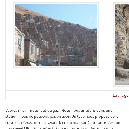
Le villag
L’après-midi, il nous faut du gaz ! Nous nous arrêtons dans une
station, nous ne pouvons pas en avoir. Un type nous propose de le
suivre, on s’exécute mais avons bien du mal, sur l’autoroute, c’est un
peu speed ! Et la tête qu’on fait quand on arrive enfin, on hésite, car