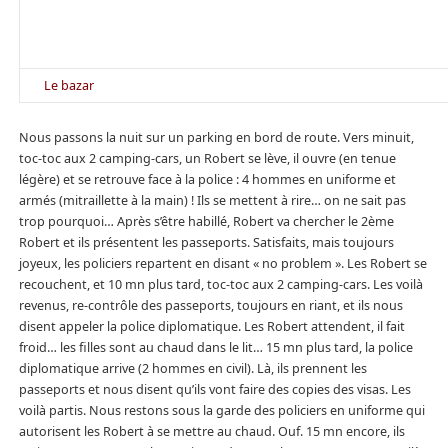
Le bazar
Nous passons la nuit sur un parking en bord de route. Vers minuit,
toc-toc aux 2 camping-cars, un Robert se lève, il ouvre (en tenue
légère) et se retrouve face à la police : 4 hommes en uniforme et
armés (mitraillette à la main) ! Ils se mettent à rire… on ne sait pas
trop pourquoi… Après s’être habillé, Robert va chercher le 2ème
Robert et ils présentent les passeports. Satisfaits, mais toujours
joyeux, les policiers repartent en disant « no problem ». Les Robert se
recouchent, et 10 mn plus tard, toc-toc aux 2 camping-cars. Les voilà
revenus, re-contrôle des passeports, toujours en riant, et ils nous
disent appeler la police diplomatique. Les Robert attendent, il fait
froid… les filles sont au chaud dans le lit… 15 mn plus tard, la police
diplomatique arrive (2 hommes en civil). Là, ils prennent les
passeports et nous disent qu’ils vont faire des copies des visas. Les
voilà partis. Nous restons sous la garde des policiers en uniforme qui
autorisent les Robert à se mettre au chaud. Ouf. 15 mn encore, ils