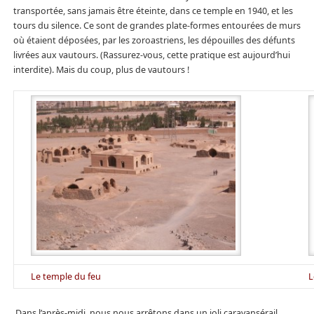
transportée, sans jamais être éteinte, dans ce temple en 1940, et les
tours du silence. Ce sont de grandes plate-formes entourées de murs
où étaient déposées, par les zoroastriens, les dépouilles des défunts
livrées aux vautours. (Rassurez-vous, cette pratique est aujourd’hui
interdite). Mais du coup, plus de vautours !
Le temple du feu
L
Dans l’après-midi, nous nous arrêtons dans un joli caravansérail,