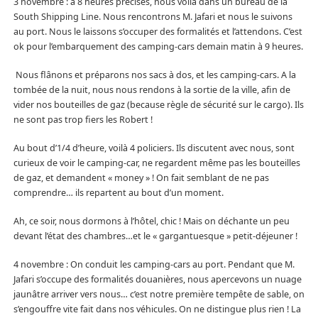
3 novembre : à 8 heures précises, nous voilà dans un bureau de la
South Shipping Line. Nous rencontrons M. Jafari et nous le suivons
au port. Nous le laissons s’occuper des formalités et l’attendons. C’est
ok pour l’embarquement des camping-cars demain matin à 9 heures.
Nous flânons et préparons nos sacs à dos, et les camping-cars. A la
tombée de la nuit, nous nous rendons à la sortie de la ville, afin de
vider nos bouteilles de gaz (because règle de sécurité sur le cargo). Ils
ne sont pas trop fiers les Robert !
Au bout d’1/4 d’heure, voilà 4 policiers. Ils discutent avec nous, sont
curieux de voir le camping-car, ne regardent même pas les bouteilles
de gaz, et demandent « money » ! On fait semblant de ne pas
comprendre… ils repartent au bout d’un moment.
Ah, ce soir, nous dormons à l’hôtel, chic ! Mais on déchante un peu
devant l’état des chambres…et le « gargantuesque » petit-déjeuner !
4 novembre : On conduit les camping-cars au port. Pendant que M.
Jafari s’occupe des formalités douanières, nous apercevons un nuage
jaunâtre arriver vers nous… c’est notre première tempête de sable, on
s’engouffre vite fait dans nos véhicules. On ne distingue plus rien ! La