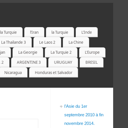
la Turquie
l’Iran
la Turquie
L’Inde
La Thaïlande 3
Le Laos 2
La Chine
jan
La Georgie
La Turquie 2
L’Europe
. 2
ARGENTINE 3
URUGUAY
BRESIL
Nicaragua
Honduras et Salvador
l’Asie du 1er
septembre 2010 à fin
novembre 2014.