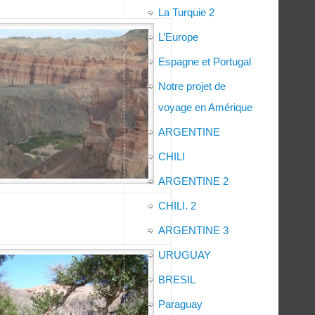
La Turquie 2
L’Europe
Espagne et Portugal
Notre projet de
voyage en Amérique
ARGENTINE
CHILI
ARGENTINE 2
CHILI. 2
ARGENTINE 3
URUGUAY
BRESIL
Paraguay