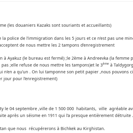
e (les douaniers Kazaks sont souriants et accueillants)
 police de l’immigration dans les 5 jours et ce n’est pas une mince
ls acceptent de nous mettre les 2 tampons d’enregistrement
n à Ayakuz (le bureau est fermé) ;le 2ème à Andreevka (la femme po
ème
as ;elle refuse de nous mettre les tampons)et le 3
à Taldygorg
 n’en a qu’un . On lui tamponne son petit papier ,nous pouvons ci
r jour pour l’enregistrement)
ty le 04 septembre ,ville de 1 500 000 habitants, ville agréable av
ruite après un séisme en 1911 qui l’a presque entièrement détruite 
tan que nous récupérerons à Bichkek au Kirghistan.