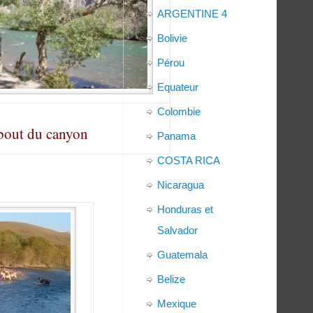
ARGENTINE 4
Bolivie
Pérou
Equateur
Colombie
bout du canyon
Panama
COSTA RICA
Nicaragua
Honduras et
Salvador
Guatemala
Belize
Mexique