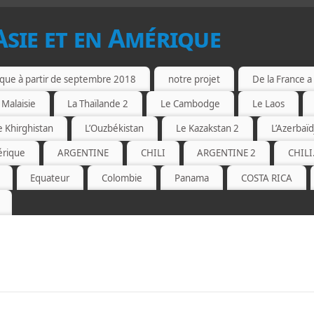
Asie et en Amérique
ique à partir de septembre 2018
notre projet
De la France a 
 Malaisie
La Thaïlande 2
Le Cambodge
Le Laos
e Khirghistan
L’Ouzbékistan
Le Kazakstan 2
L’Azerbaïd
érique
ARGENTINE
CHILI
ARGENTINE 2
CHILI
Equateur
Colombie
Panama
COSTA RICA