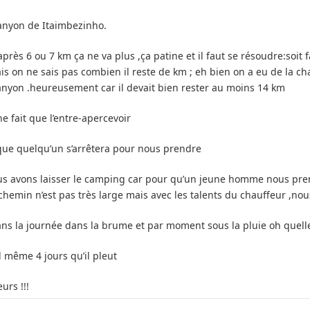
canyon de Itaimbezinho.
rès 6 ou 7 km ça ne va plus ,ça patine et il faut se résoudre:soit 
mais on ne sais pas combien il reste de km ; eh bien on a eu de la c
Canyon .heureusement car il devait bien rester au moins 14 km
 fait que l’entre-apercevoir
 que quelqu’un s’arrêtera pour nous prendre
nous avons laisser le camping car pour qu’un jeune homme nous prenn
hemin n’est pas très large mais avec les talents du chauffeur ,nous
ans la journée dans la brume et par moment sous la pluie oh quelle
 même 4 jours qu’il pleut
urs !!!