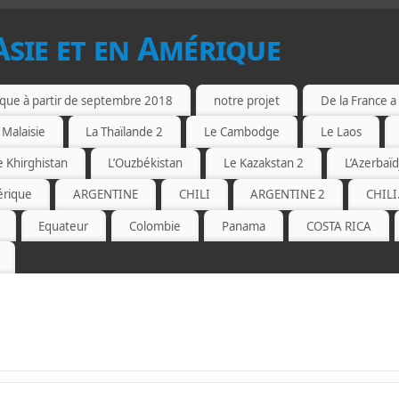
Asie et en Amérique
ique à partir de septembre 2018
notre projet
De la France a 
 Malaisie
La Thaïlande 2
Le Cambodge
Le Laos
e Khirghistan
L’Ouzbékistan
Le Kazakstan 2
L’Azerbaïd
érique
ARGENTINE
CHILI
ARGENTINE 2
CHILI
Equateur
Colombie
Panama
COSTA RICA