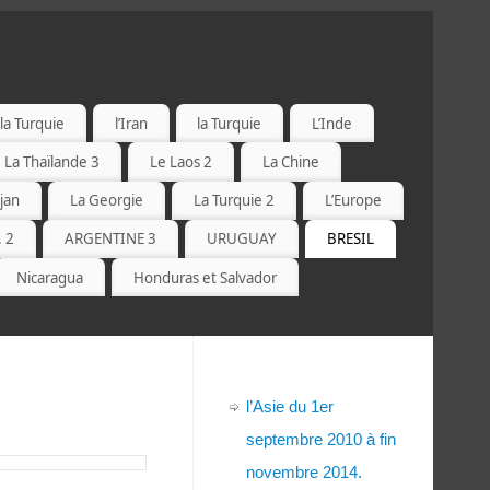
la Turquie
l’Iran
la Turquie
L’Inde
La Thaïlande 3
Le Laos 2
La Chine
jan
La Georgie
La Turquie 2
L’Europe
. 2
ARGENTINE 3
URUGUAY
BRESIL
Nicaragua
Honduras et Salvador
l’Asie du 1er
septembre 2010 à fin
novembre 2014.